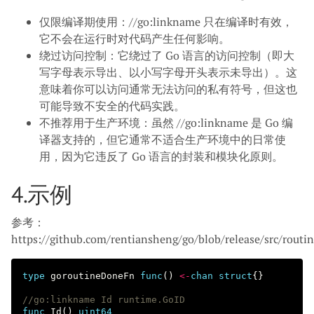
仅限编译期使用：//go:linkname 只在编译时有效，
它不会在运行时对代码产生任何影响。
绕过访问控制：它绕过了 Go 语言的访问控制（即大
写字母表示导出、以小写字母开头表示未导出）。这
意味着你可以访问通常无法访问的私有符号，但这也
可能导致不安全的代码实践。
不推荐用于生产环境：虽然 //go:linkname 是 Go 编
译器支持的，但它通常不适合生产环境中的日常使
用，因为它违反了 Go 语言的封装和模块化原则。
4.示例
参考：
https://github.com/rentiansheng/go/blob/release/src/routin
type
goroutineDoneFn
func
()
<-
chan
struct
{}
//go:linkname Id runtime.GoID
func
Id
()
uint64