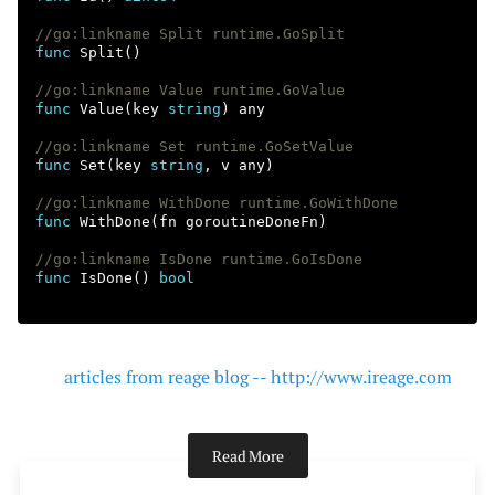
//go:linkname Split runtime.GoSplit
func
Split
()
//go:linkname Value runtime.GoValue
func
Value
(
key
string
)
any
//go:linkname Set runtime.GoSetValue
func
Set
(
key
string
,
v
any
)
//go:linkname WithDone runtime.GoWithDone
func
WithDone
(
fn
goroutineDoneFn
)
//go:linkname IsDone runtime.GoIsDone
func
IsDone
()
bool
articles from reage blog -- http://www.ireage.com
Read More