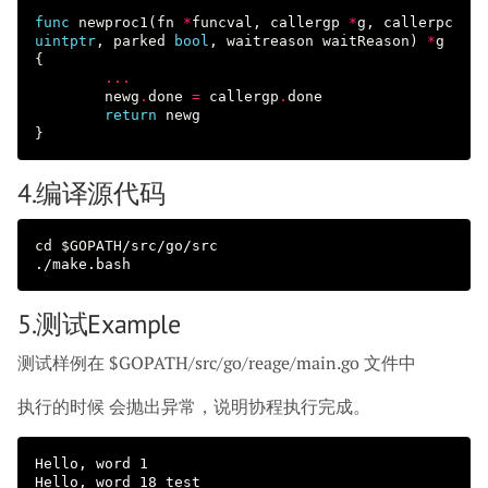
func
newproc1
(
fn
*
funcval
,
callergp
*
g
,
callerpc
uintptr
,
parked
bool
,
waitreason
waitReason
)
*
g
{
...
newg
.
done
=
callergp
.
done
return
newg
}
4.编译源代码
cd
$GOPATH
/src/go/src

5.测试example
测试样例在 $GOPATH/src/go/reage/main.go 文件中
执行的时候 会抛出异常，说明协程执行完成。
Hello, word 1

Hello, word 18 test
