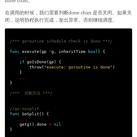
done chan。
在调用的时候，我们需要判断done chan 是否关闭。如果关
闭，说明协程执行完成，发出异常。否则继续调度。
/*** goroutine schedule check is done ***/
func
execute
(
gp
*
g
,
inheritTime
bool
)
{
...
if
goIsDone
(
gp
)
{
throw
(
"execute: goroutine is done"
)
}
...
}
/***  控制方法 ***/
//go:nosplit
func
GoSplit
()
{
...
getg
()
.
done
=
nil
}