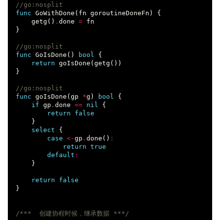
//go:nosplit
func
GoWithDone
(
fn
goroutineDoneFn
)
{
getg
()
.
done
=
fn
}
//go:nosplit
func
GoIsDone
()
bool
{
return
goIsDone
(
getg
())
}
//go:nosplit
func
goIsDone
(
gp
*
g
)
bool
{
if
gp
.
done
==
nil
{
return
false
}
select
{
case
<-
gp
.
done
()
:
return
true
default
:
}
return
false
}
/***  创建协程时候，继承数据 ***/