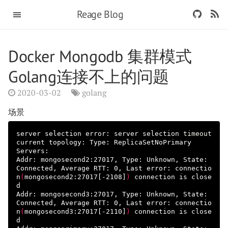
Reage Blog
Docker Mongodb 集群模式
Golang连接不上的问题
2020-03-02
golang
场景
server selection error: server selection 
current topology: Type: ReplicaSetNoPrimary

Servers:

Addr: mongosecond2:27017, Type: Unknown, State: 
Connected, Average RTT: 0, Last error: connectio
n
(
mongosecond2:27017[-2108]
)
 connection is close
d

Addr: mongosecond3:27017, Type: Unknown, State: 
Connected, Average RTT: 0, Last error: connectio
n
(
mongosecond3:27017[-2110]
)
 connection is close
d
