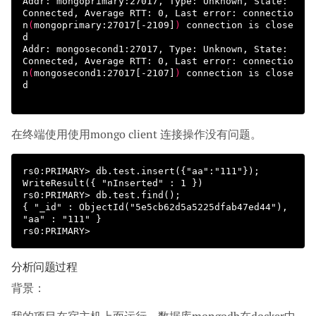
Addr: mongoprimary:27017, Type: Unknown, State: 
Connected, Average RTT: 0, Last error: connectio
n
(
mongoprimary:27017[-2109]
)
 connection is close
d

Addr: mongosecond1:27017, Type: Unknown, State: 
Connected, Average RTT: 0, Last error: connectio
n
(
mongosecond1:27017[-2107]
)
 connection is close
d

在终端使用使用mongo client 连接操作没有问题。
rs0:PRIMARY> db.test.insert({"aa":"111"});

WriteResult({ "nInserted" : 1 })

rs0:PRIMARY> db.test.find();

{ "_id" : ObjectId("5e5cb62d5a5225dfab47ed44"), 
"aa" : "111" }

分析问题过程
背景：