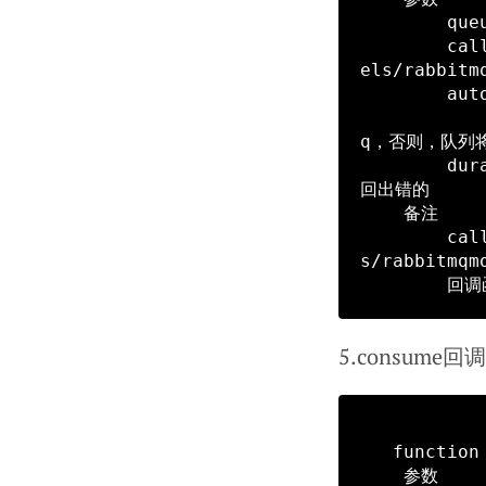
        queueName 获取内容的queue的name

        callback  回调函数的名字，注意这个是函数名字的，对应名字的函数必须在mod
els/rabbitm
        autoack   是否自动ack，autoack ＝ true，消息将从队列删除，

                  autoack ＝ false；时，需要
q，否则，队列将
        durable   queueName队列是否持久话，要与declare queue保持一直，负责
回出错的

    备注

        callback回调函数的名字，注意这个是函数名字的，对应名字的函数必须在model
s/rabbitmq
5.consume
   function test(envelope, $queue) {}

    参数
