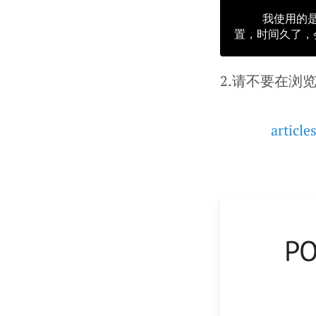
    我使用的是ci的cache库操作redis，由于cache 初始化是在controller开始的位
2.请不要在浏览
article
P