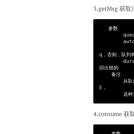
3.getMsg 获
   参数 

        queueName 获取内容的queue的name

        autoack   是否自动ack，autoack ＝ true，消息将从队列删除，

                  autoack ＝ false；时，需要
q，否则，队列将
        durable   queueName队列是否持久话，要与declare queue保持一直，负责
回出错的

    备注

        从队列中的下一个可用的消息。如果没有消息存在于队列中，该函数将立即返回FALS
E，

4.consume
    参数
