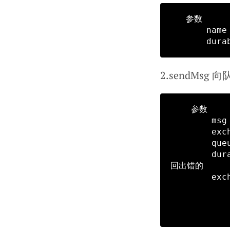
   参数

       name 队列的名字

2.sendMsg 
    参数

        msg 消息的内容

        exchangeName 发送消息使用的exchangeName

        queueName 接受消息的queue

        durable   queueName队列是否持久话，要与declare queue保持一直，负责
回出错的

        exchangeType exchage type 我一般用直接写入，

                      你可以选择一
                      