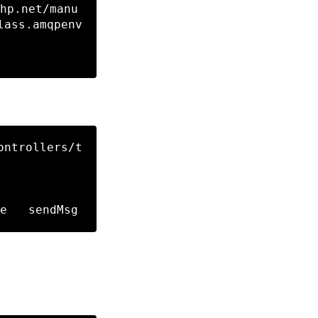
lass.amqpenv
ontrollers/t