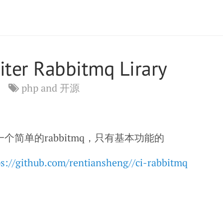
iter Rabbitmq Lirary
php and 开源
一个简单的rabbitmq，只有基本功能的
/github.com/rentiansheng//ci-rabbitmq