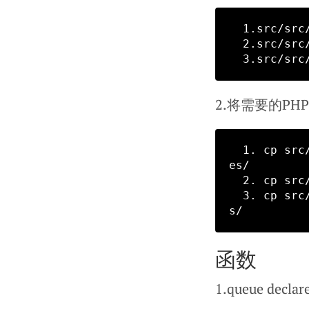
  1.src/src/libraries/rabbitmq.php  rabbitmq操作代码

  2.src/src/config/rabbitmq.php     rabbitmq配置文件

2.将需要的P
  1. cp src/src/libraries/rabbitmq.php   项目代码/application/librari
es/

  2. cp src/src/config/rabbitmq.php   项目代码/application/config/

  3. cp src/src/models/rabbitmqmodel.php   项目代码/application/model
函数
1.queue decl