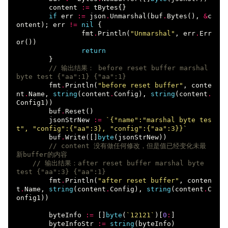
content
:=
tBytes
{}
if
err
:=
json
.
Unmarshal
(
buf
.
Bytes
(),
&
c
ontent
);
err
!=
nil
{
fmt
.
Println
(
"Unmarshal"
,
err
.
Err
or
())
return
}
// 输出结果： before reset buffer marshal 
byte test {"aa":1} {"aa":1}
fmt
.
Println
(
"before reset buffer"
,
conte
nt
.
Name
,
string
(
content
.
Config
),
string
(
content
.
Config1
))
buf
.
Reset
()
jsonStrNew
:=
`{"name":"marshal byte tes
t", "config":{"aa":3}, "config":{"aa":3}}`
buf
.
Write
([]
byte
(
jsonStrNew
))
// content 没有做任何修改，但是值已经变化未最
新buffer的内容
// 输出结果：after reset buffer marshal byte 
test {"aa":3} {"aa":1}
fmt
.
Println
(
"after reset buffer"
,
conten
t
.
Name
,
string
(
content
.
Config
),
string
(
content
.
C
onfig1
))
byteInfo
:=
[]
byte
(
`12121`
)[
0
:
]
byteInfoStr
:=
string
(
byteInfo
)