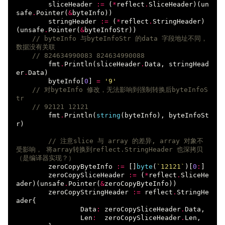
sliceHeader
:=
(
*
reflect
.
SliceHeader
)(
un
safe
.
Pointer
(
&
byteInfo
))
stringHeader
:=
(
*
reflect
.
StringHeader
)
(
unsafe
.
Pointer
(
&
byteInfoStr
))
// byteInfo 与byteInfoStr 的data 字段地址不同，
数据没有关联
// 824634990083 824634990088
fmt
.
Println
(
sliceHeader
.
Data
,
stringHead
er
.
Data
)
byteInfo
[
0
]
=
'9'
// 对byteInfo 修改，无法影响到强制转换后byteInfoS
tr
// 92121 12121
fmt
.
Println
(
string
(
byteInfo
),
byteInfoSt
r
)
// 注意slice 与 array 的差异, array 对象不
受影响， 将array转换到reflect.StringHeader 也深拷贝
（是编译器实现？） 
zeroCopyByteInfo
:=
[]
byte
(
`12121`
)[
0
:
]
zeroCopySliceHeader
:=
(
*
reflect
.
SliceHe
ader
)(
unsafe
.
Pointer
(
&
zeroCopyByteInfo
))
zeroCopyStringHeader
:=
reflect
.
StringHe
ader
{
Data
:
zeroCopySliceHeader
.
Data
,
Len
:
zeroCopySliceHeader
.
Len
,