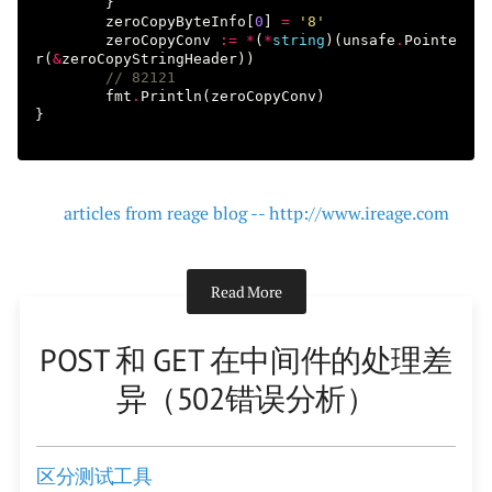
}
zeroCopyByteInfo
[
0
]
=
'8'
zeroCopyConv
:=
*
(
*
string
)(
unsafe
.
Pointe
r
(
&
zeroCopyStringHeader
))
// 82121
fmt
.
Println
(
zeroCopyConv
)
}
articles from reage blog -- http://www.ireage.com
Read More
POST 和 GET 在中间件的处理差
异（502错误分析）
区分测试工具