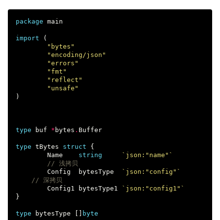
package
main
import
(
"bytes"
"encoding/json"
"errors"
"fmt"
"reflect"
"unsafe"
)
type
buf
*
bytes
.
Buffer
type
tBytes
struct
{
Name
string
`json:"name"`
// 浅拷贝
Config
bytesType
`json:"config"`
// 深拷贝
Config1
bytesType1
`json:"config1"`
}
type
bytesType
[]
byte