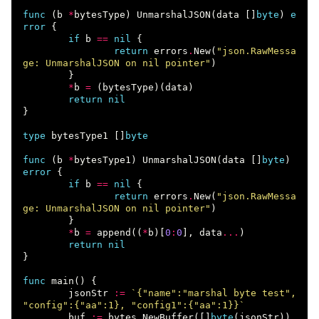
func
(
b
*
bytesType
)
UnmarshalJSON
(
data
[]
byte
)
e
rror
{
if
b
==
nil
{
return
errors
.
New
(
"json.RawMessa
ge: UnmarshalJSON on nil pointer"
)
}
*
b
=
(
bytesType
)(
data
)
return
nil
}
type
bytesType1
[]
byte
func
(
b
*
bytesType1
)
UnmarshalJSON
(
data
[]
byte
)
error
{
if
b
==
nil
{
return
errors
.
New
(
"json.RawMessa
ge: UnmarshalJSON on nil pointer"
)
}
*
b
=
append
((
*
b
)[
0
:
0
],
data
...
)
return
nil
}
func
main
()
{
jsonStr
:=
`{"name":"marshal byte test", 
"config":{"aa":1}, "config1":{"aa":1}}`
buf
:=
bytes
.
NewBuffer
([]
byte
(
jsonStr
))